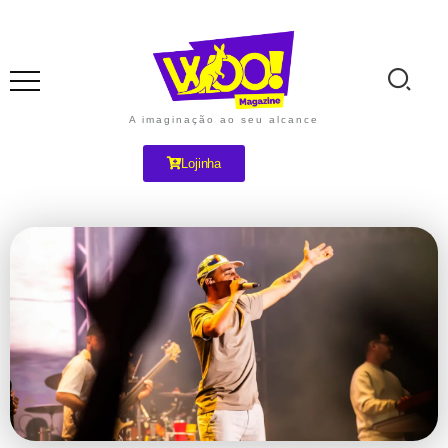
A imaginação ao seu alcance
Lojinha