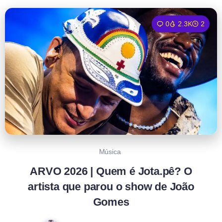
0
2.3K
2
Música
ARVO 2026 | Quem é Jota.pê? O
artista que parou o show de João
Gomes