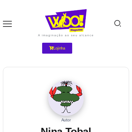
A imaginação ao seu alcance
Lojinha
Autor
Nina Tobal