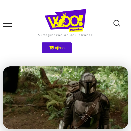
A imaginação ao seu alcance
Lojinha