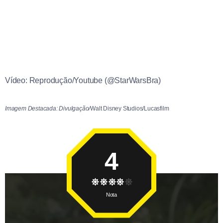
Vídeo: Reprodução/Youtube (@StarWarsBra)
Imagem Destacada: Divulgação/
Walt Disney Studios/Lucasfilm
4
Nota