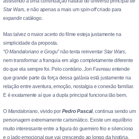
assistindo a uma continuação natural do universo principal de
Star Wars
, e não apenas a mais um
spin-off
criado para
expandir catálogo.
Mas talvez o maior acerto do filme esteja justamente na
simplicidade da proposta.
“O Mandaloriano e Grogu”
não tenta reinventar
Star Wars
,
nem transformar a franquia em algo completamente diferente
do que ela sempre foi. Pelo contrário.
Jon Favreau
entende
que grande parte da força dessa galáxia está justamente na
relação entre aventura, emoção, nostalgia e conexão familiar.
E é exatamente aí que a dupla principal funciona tão bem.
O
Mandaloriano
, vivido por
Pedro Pascal
, continua sendo um
personagem extremamente carismático. Existe um equilíbrio
muito interessante entre a figura do guerreiro frio e silencioso
e o lado emocional que vai crescendo ao longo da história.