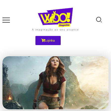
A imaginação ao seu alcance
Lojinha