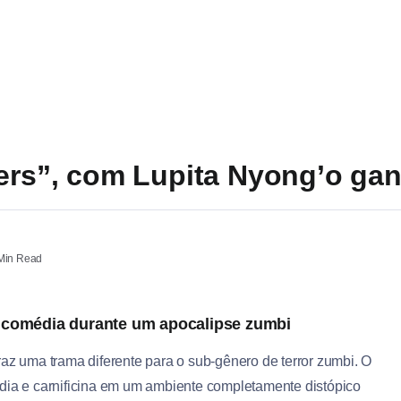
ers”, com Lupita Nyong’o ganh
Min Read
 e comédia durante um apocalipse zumbi
raz uma trama diferente para o sub-gênero de terror zumbi. O
édia e carnificina em um ambiente completamente distópico