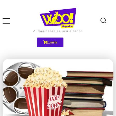
A imaginação ao seu alcance
Lojinha