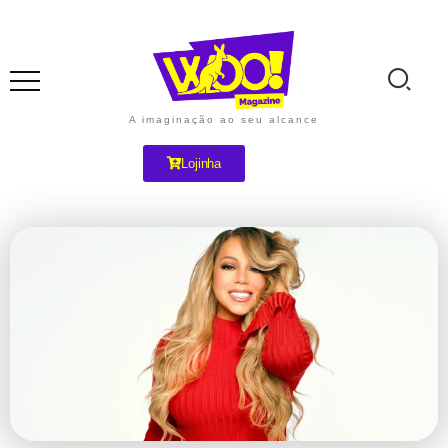
A imaginação ao seu alcance
Lojinha