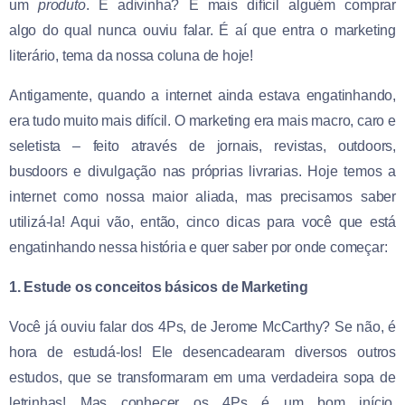
um
produto
. E adivinha? É mais difícil alguém comprar
algo do qual nunca ouviu falar. É aí que entra o marketing
literário, tema da nossa coluna de hoje!
Antigamente, quando a internet ainda estava engatinhando,
era tudo muito mais difícil. O marketing era mais macro, caro e
seletista – feito através de jornais, revistas, outdoors,
busdoors e divulgação nas próprias livrarias. Hoje temos a
internet como nossa maior aliada, mas precisamos saber
utilizá-la! Aqui vão, então, cinco dicas para você que está
engatinhando nessa história e quer saber por onde começar:
1. Estude os conceitos básicos de Marketing
Você já ouviu falar dos 4Ps, de Jerome McCarthy? Se não, é
hora de estudá-los! Ele desencadearam diversos outros
estudos, que se transformaram em uma verdadeira sopa de
letrinhas! Mas conhecer os 4Ps é um bom início.