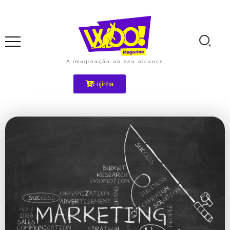
A imaginação ao seu alcance
Lojinha