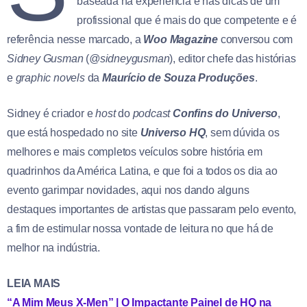
baseada na experiência e nas dicas de um
profissional que é mais do que competente e é
referência nesse marcado, a
Woo Magazine
conversou com
Sidney Gusman
(
@sidneygusman
), editor chefe das histórias
e
graphic novels
da
Maurício de Souza Produções
.
Sidney é criador e
host
do
podcast
Confins do Universo
,
que está hospedado no site
Universo HQ
, sem dúvida os
melhores e mais completos veículos sobre história em
quadrinhos da América Latina, e que foi a todos os dia ao
evento garimpar novidades, aqui nos dando alguns
destaques importantes de artistas que passaram pelo evento,
a fim de estimular nossa vontade de leitura no que há de
melhor na indústria.
LEIA MAIS
“A Mim Meus X-Men” | O Impactante Painel de HQ na