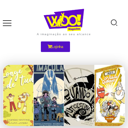
A imaginação ao seu alcance
Lojinha