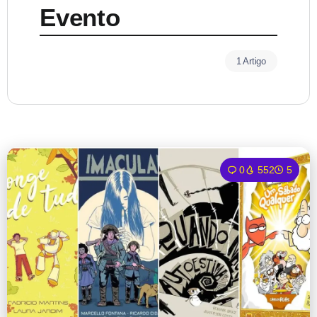
Evento
1 Artigo
0
552
5