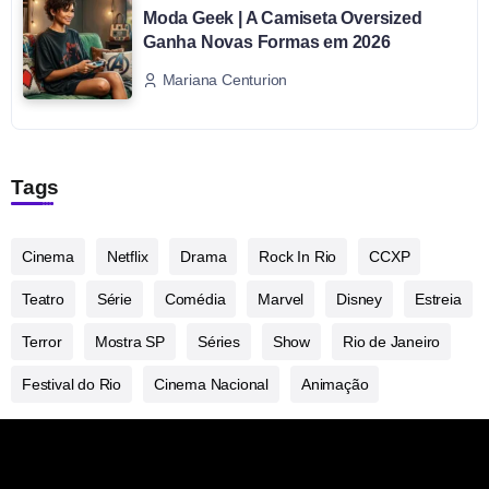
Moda Geek | A Camiseta Oversized
Ganha Novas Formas em 2026
Mariana Centurion
Tags
Cinema
Netflix
Drama
Rock In Rio
CCXP
Teatro
Série
Comédia
Marvel
Disney
Estreia
Terror
Mostra SP
Séries
Show
Rio de Janeiro
Festival do Rio
Cinema Nacional
Animação