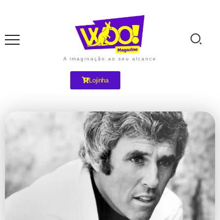
A imaginação ao seu alcance
Lojinha