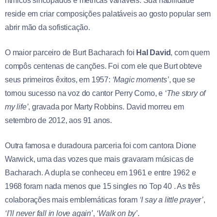
rítmicos sincopados e métricas variáveis. Sua habilidade
reside em criar composições palatáveis ao gosto popular sem
abrir mão da sofisticação.
O maior parceiro de Burt Bacharach foi
Hal David
, com quem
compôs centenas de canções. Foi com ele que Burt obteve
seus primeiros êxitos, em 1957:
‘Magic moments’
, que se
tornou sucesso na voz do cantor Perry Como, e
‘The story of
my life’
, gravada por Marty Robbins. David morreu em
setembro de 2012, aos 91 anos.
Outra famosa e duradoura parceria foi com cantora Dione
Warwick, uma das vozes que mais gravaram músicas de
Bacharach. A dupla se conheceu em 1961 e entre 1962 e
1968 foram nada menos que 15 singles no Top 40 . As três
colaborações mais emblemáticas foram
‘I say a little prayer’
,
‘I’ll never fall in love again’
,
‘Walk on by’
.