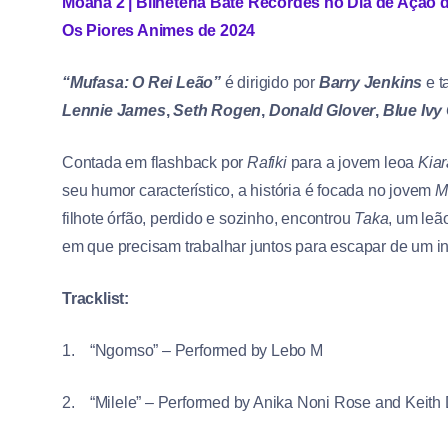
Moana 2 | Bilheteria Bate Recordes no Dia de Ação 
Os Piores Animes de 2024
“Mufasa: O Rei Leão”
é dirigido por
Barry Jenkins
e t
Lennie James
,
Seth Rogen
,
Donald Glover
,
Blue Ivy 
Contada em flashback por
Rafiki
para a jovem leoa
Kiar
seu humor característico, a história é focada no jovem
M
filhote órfão, perdido e sozinho, encontrou
Taka
, um leã
em que precisam trabalhar juntos para escapar de um i
Tracklist:
1. “Ngomso” – Performed by Lebo M
2. “Milele” – Performed by Anika Noni Rose and Keith