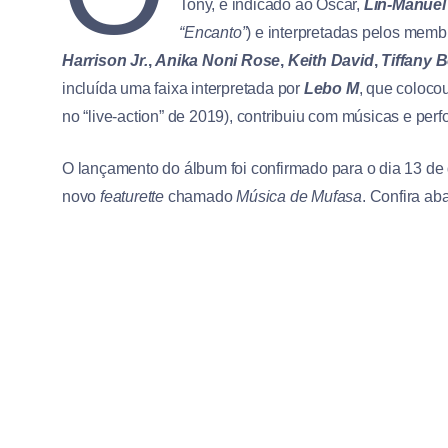
Tony, e indicado ao Oscar,
Lin-Manuel
“Encanto”
) e interpretadas pelos memb
Harrison Jr.
,
Anika Noni Rose
,
Keith David
,
Tiffany 
incluída uma faixa interpretada por
Lebo M
, que coloco
no “live-action” de 2019), contribuiu com músicas e perf
O lançamento do álbum foi confirmado para o dia 13 de
novo
featurette
chamado
Música de Mufasa
. Confira ab