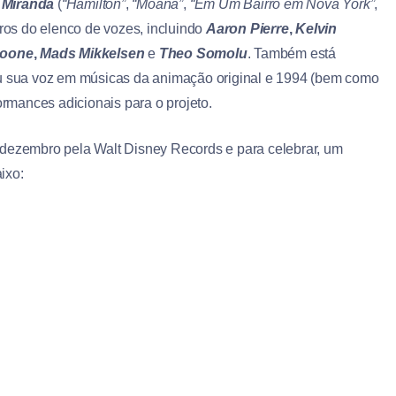
 Miranda
(
“Hamilton”
,
“Moana”
,
“Em Um Bairro em Nova York”
,
ros do elenco de vozes, incluindo
Aaron Pierre
,
Kelvin
Boone
,
Mads Mikkelsen
e
Theo Somolu
. Também está
u sua voz em músicas da animação original e 1994 (bem como
ormances adicionais para o projeto.
 dezembro pela Walt Disney Records e para celebrar, um
aixo: