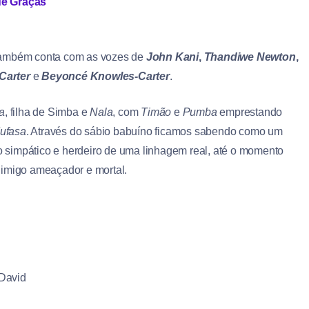
de Graças
ambém conta com as vozes de
John Kani
,
Thandiwe Newton
,
Carter
e
Beyoncé Knowles-Carter
.
a
, filha de Simba e
Nala
, com
Timão
e
Pumba
emprestando
ufasa
. Através do sábio babuíno ficamos sabendo como um
o simpático e herdeiro de uma linhagem real, até o momento
nimigo ameaçador e mortal.
 David