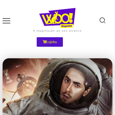
A imaginação ao seu alcance
Lojinha