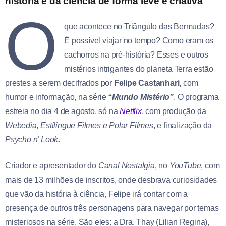
história e da ciência de forma leve e criativa
O
que acontece no Triângulo das Bermudas?
É possível viajar no tempo? Como eram os
cachorros na pré-história? Esses e outros
mistérios intrigantes do planeta Terra estão
prestes a serem decifrados por
Felipe Castanhari,
com
humor e informação, na série
“Mundo Mistério”
. O programa
estreia no dia 4 de agosto, só na
Netflix
, com produção da
Webedia, Estilingue Filmes e Polar Filmes
, e finalização da
Psycho n’ Look
.
Criador e apresentador do
Canal Nostalgia
, no
YouTube
, com
mais de 13 milhões de inscritos, onde desbrava curiosidades
que vão da história à ciência, Felipe irá contar com a
presença de outros três personagens para navegar por temas
misteriosos na série. São eles: a Dra. Thay (Lilian Regina),