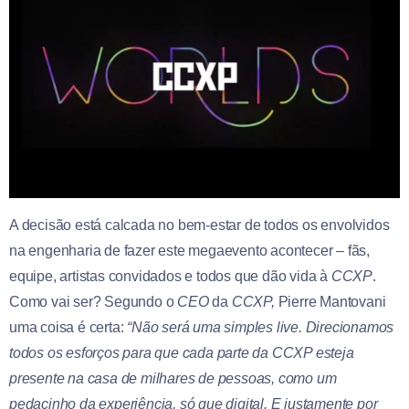
A decisão está calcada no bem-estar de todos os envolvidos
na engenharia de fazer este megaevento acontecer – fãs,
equipe, artistas convidados e todos que dão vida à
CCXP
.
Como vai ser? Segundo o
CEO
da
CCXP,
Pierre Mantovani
uma coisa é certa:
“Não será uma simples live. Direcionamos
todos os esforços para que cada parte da CCXP esteja
presente na casa de milhares de pessoas, como um
pedacinho da experiência, só que digital. E justamente por