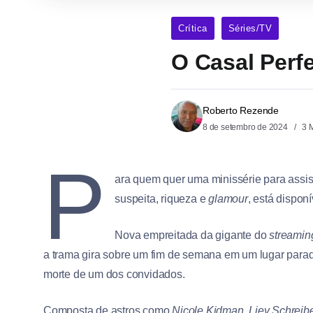
Crítica
Séries/TV
O Casal Perfe
Roberto Rezende
8 de setembro de 2024
3 
P
ara quem quer uma minissérie para assist
suspeita, riqueza e
glamour
, está dispon
Nova empreitada da gigante do
streamin
a trama gira sobre um fim de semana em um lugar para
morte de um dos convidados.
Composta de astros como
Nicole Kidman, Liev Schreib