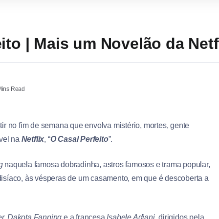
ito | Mais um Novelão da Netf
Mins Read
ir no fim de semana que envolva mistério, mortes, gente
ível na
Netflix
, “
O Casal Perfeito
”.
g
naquela famosa dobradinha, astros famosos e trama popular,
disíaco, às vésperas de um casamento, em que é descoberta a
er, Dakota Fanning
e a francesa
Isabele Adjani
, dirigidos pela