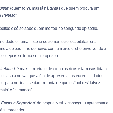
nnit
” (quem foi?), mas já há tantas que quem procura um
 Perfeito
”.
speitos e só se sabe quem morreu no sengundo episódio.
didade e numa história de somente seis capítulos, cria
o a do padrinho do noivo, com um arco clichê envolvendo a
co, depois se torna sem propósito.
drebrand,
é mais um retrato de como os ricos e famosos lidam
no caso a noiva, que além de apresentar as excentricidades
s, para no final, se darem conta de que os “pobres” talvez
mais” e “humanos”.
e Facas e Segredos
” da própria Netflix conseguiu apresentar e
é surpreender.