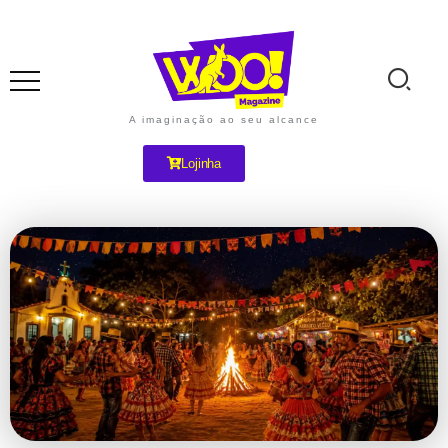
A imaginação ao seu alcance
Lojinha