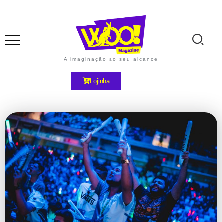
A imaginação ao seu alcance
Lojinha