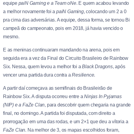
equipe
paiN Gaming e a Team oNe
. E quem acabou levando
a melhor novamente foi a
paiN Gaming
, colocando um 2 a 0
pra cima das adversárias. A equipe, dessa forma, se tornou Bi
campeã do campeonato, pois em 2018, já havia vencido o
mesmo.
E as meninas continuaram mandando na arena, pois em
seguida era a vez da Final do Circuito Brasileiro de Rainbow
Six. Nessa, quem levou a melhor foi a
Black Dragons
, após
vencer uma partida dura contra a
Resilience
.
A partir daí começava as semifinais do Brasileirão de
Rainbow Six. A disputa ocorreu entre a
Ninjas In Pyjamas
(NIP) e a FaZe Clan
, para descobrir quem chegaria na grande
final, no domingo. A partida foi disputada, com direito a
prorrogação em uma das rodas, e um 2×1 que deu a vítoria a
FaZe Clan
. Na melhor de 3, os mapas escolhidos foram,