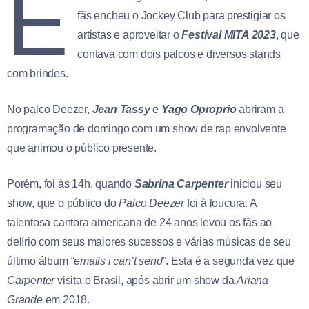
E
fãs encheu o Jockey Club para prestigiar os
artistas e aproveitar o
Festival MITA 2023
, que
contava com dois palcos e diversos stands
com brindes.
No palco Deezer,
Jean Tassy
e
Yago Oproprio
abriram a
programação de domingo com um show de rap envolvente
que animou o público presente.
Porém, foi às 14h, quando
Sabrina Carpenter
iniciou seu
show, que o público do
Palco Deezer
foi à loucura. A
talentosa cantora americana de 24 anos levou os fãs ao
delírio com seus maiores sucessos e várias músicas de seu
último álbum
“emails i can’t send”
. Esta é a segunda vez que
Carpenter
visita o Brasil, após abrir um show da
Ariana
Grande
em 2018.