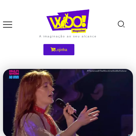
A imaginação ao seu alcance
Lojinha