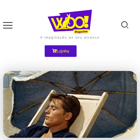
A imaginação ao seu alcance
Lojinha