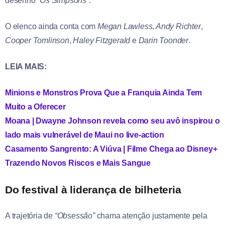
desenho
“Os Simpsons”
.
O elenco ainda conta com
Megan Lawless
,
Andy Richter
,
Cooper Tomlinson
,
Haley Fitzgerald
e
Darin Toonder
.
LEIA MAIS:
Minions e Monstros Prova Que a Franquia Ainda Tem
Muito a Oferecer
Moana | Dwayne Johnson revela como seu avô inspirou o
lado mais vulnerável de Maui no live-action
Casamento Sangrento: A Viúva | Filme Chega ao Disney+
Trazendo Novos Riscos e Mais Sangue
Do festival à liderança de bilheteria
A trajetória de
“Obsessão”
chama atenção justamente pela