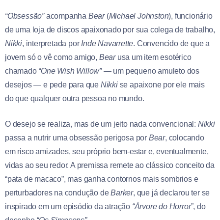
“Obsessão”
acompanha
Bear
(
Michael Johnston
), funcionário
de uma loja de discos apaixonado por sua colega de trabalho,
Nikki
, interpretada por
Inde Navarrette
. Convencido de que a
jovem só o vê como amigo,
Bear
usa um item esotérico
chamado
“One Wish Willow”
— um pequeno amuleto dos
desejos — e pede para que
Nikki
se apaixone por ele mais
do que qualquer outra pessoa no mundo.
O desejo se realiza, mas de um jeito nada convencional:
Nikki
passa a nutrir uma obsessão perigosa por
Bear
, colocando
em risco amizades, seu próprio bem-estar e, eventualmente,
vidas ao seu redor. A premissa remete ao clássico conceito da
“pata de macaco”, mas ganha contornos mais sombrios e
perturbadores na condução de
Barker
, que já declarou ter se
inspirado em um episódio da atração
“Árvore do Horror”
, do