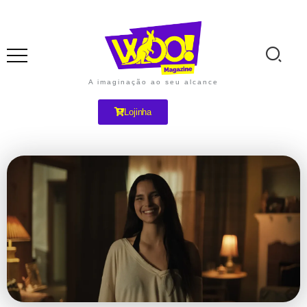
A imaginação ao seu alcance
Lojinha