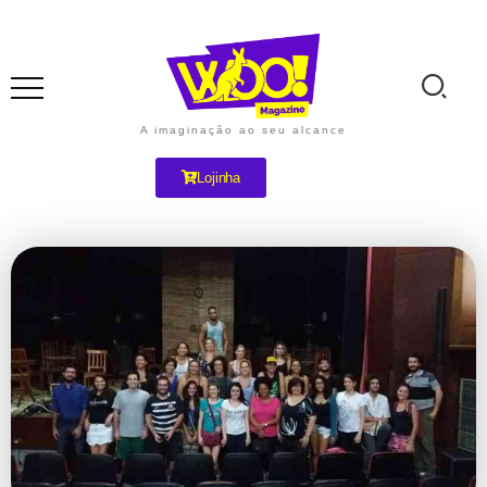
A imaginação ao seu alcance
Lojinha