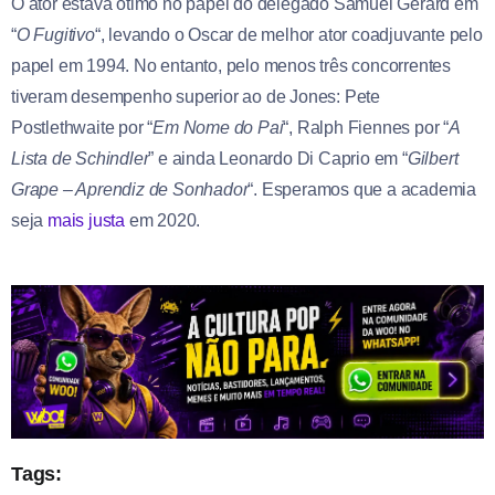
O ator estava ótimo no papel do delegado Samuel Gerard em
“
O Fugitivo
“, levando o Oscar de melhor ator coadjuvante pelo
papel em 1994. No entanto, pelo menos três concorrentes
tiveram desempenho superior ao de Jones: Pete
Postlethwaite por “
Em Nome do Pai
“, Ralph Fiennes por “
A
Lista de Schindler
” e ainda Leonardo Di Caprio em “
Gilbert
Grape – Aprendiz de Sonhador
“. Esperamos que a academia
seja
mais justa
em 2020.
Tags: