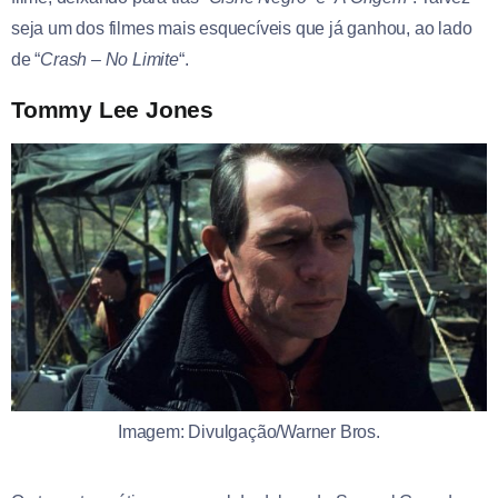
seja um dos filmes mais esquecíveis que já ganhou, ao lado
de “
Crash – No Limite
“.
Tommy Lee Jones
Imagem: Divulgação/Warner Bros.