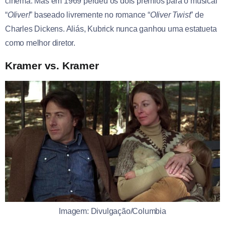
cinema. Mas em 1969 perdeu os dois prêmios para o musical
“
Oliver!
” baseado livremente no romance “
Oliver Twist
” de
Charles Dickens. Aliás, Kubrick nunca ganhou uma estatueta
como melhor diretor.
Kramer vs. Kramer
Imagem: Divulgação/Columbia