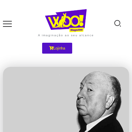
A imaginação ao seu alcance
Lojinha