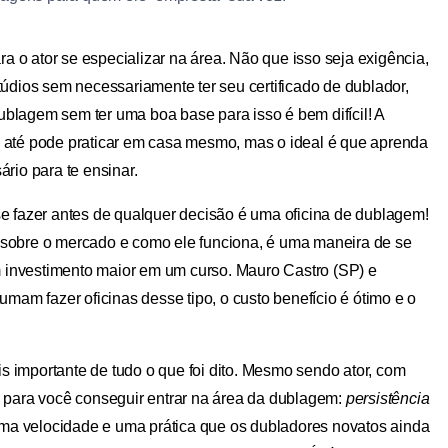
 o ator se especializar na área. Não que isso seja exigência,
stúdios sem necessariamente ter seu certificado de dublador,
ublagem sem ter uma boa base para isso é bem difícil! A
cê até pode praticar em casa mesmo, mas o ideal é que aprenda
rio para te ensinar.
e fazer antes de qualquer decisão é uma oficina de dublagem!
o sobre o mercado e como ele funciona, é uma maneira de se
m investimento maior em um curso. Mauro Castro (SP) e
mam fazer oficinas desse tipo, o custo benefício é ótimo e o
is importante de tudo o que foi dito. Mesmo sendo ator, com
is para você conseguir entrar na área da dublagem:
persistência
uma velocidade e uma prática que os dubladores novatos ainda