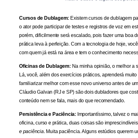
Cursos de Dublagem:
Existem cursos de dublagem para
o ator pode participar de testes e registros de voz em e
porém, dificilmente será escalado, pois fazer uma boa d
prática leva à perfeição. Com a tecnologia de hoje, vo
com quem já está na área e tem o conhecimento necessá
Oficinas de Dublagem:
Na minha opinião, o melhor a s
Lá, você, além dos exercícios práticos, aprenderá muit
familiarizar melhor com esse novo universo antes de u
Cláudio Galvan (RJ e SP) são dois dubladores que costu
conteúdo nem se fala, mais do que recomendado.
Persistência e Paciência:
Importantíssimo, talvez o ma
oficina, curso e prática, duas coisas são imprescindíve
e paciência
. Muita paciência. Alguns estúdios querem 