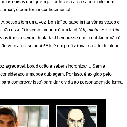
lgumas coisas que quem já conhece a área sabe muito bem
o amor”, é bom tomar conhecimento!
A pessoa tem uma voz “bonita” ou sabe imitar várias vozes e
as não está. O inverso também é um fato!
“Ah, minha voz é feia,
 os tipos a serem dubladas! Lembre-se que o dublador não é
 vem ao caso aqui)! Ele é um profissional na arte de atuar!
voz agradável, boa dicção e saber sincronizar… Sem a
 considerado uma boa dublagem. Por isso, é exigido pelo
para comprovar isso) para dar o vida ao personagem de forma