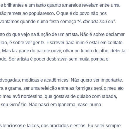
s brilhantes e um tanto quanto amarelos revelam entre uma
 não remeta ao popularesco. O que é do povo não nos
 levantamos quando numa festa começa
“A
danada sou eu”
.
to do que vejo na função de um artista. Não é sobre declamar
ão, é sobre ver gente. Escrever para mim é estar em contato
Mas faz parte do pacote ouvir, olhar no fundo do olho, detectar
ade. Ser artista é poder desbravar, sem muita pompa e
advogadas, médicas e acadêmicas. Não quero ser importante.
ra a grama, ser uma refeição entre as formigas será o meu ato
 o meu avô nordestino, que gostava de quiabo com rabada,
 Ô, seu Genézio. Não nasci em Ipanema, nasci numa
 silenciosos e laicos, dos bradados e estios. Eu serei sempre