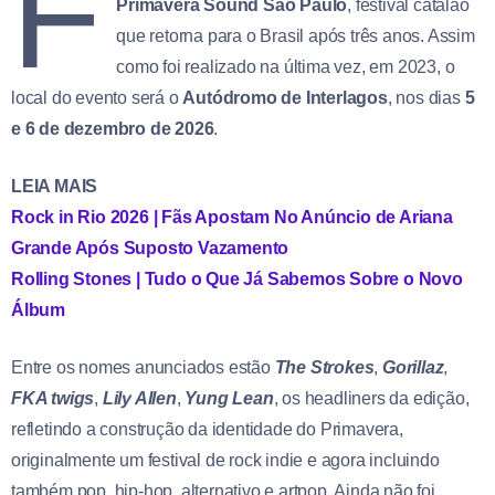
F
Primavera Sound São Paulo
, festival catalão
que retorna para o Brasil após três anos. Assim
como foi realizado na última vez, em 2023, o
local do evento será o
Autódromo de Interlagos
, nos dias
5
e 6 de dezembro de 2026
.
LEIA MAIS
Rock in Rio 2026 | Fãs Apostam No Anúncio de Ariana
Grande Após Suposto Vazamento
Rolling Stones | Tudo o Que Já Sabemos Sobre o Novo
Álbum
Entre os nomes anunciados estão
The Strokes
,
Gorillaz
,
FKA twigs
,
Lily Allen
,
Yung Lean
, os headliners da edição,
refletindo a construção da identidade do Primavera,
originalmente um festival de rock indie e agora incluindo
também pop, hip-hop, alternativo e artpop. Ainda não foi