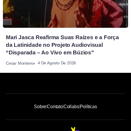
Mari Jasca Reafirma Suas Raízes e a Força
da Latinidade no Projeto Audiovisual
“Disparada – Ao Vivo em Búzios”
4 De Agosto De 2026
Cesar Monteiro
Sobre
Contato
Collabs
Políticas