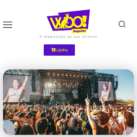
A imaginação ao seu alcance
Lojinha