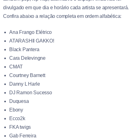
divulgado em que dia e horário cada artista se apresentará.
Confira abaixo a relação completa em ordem alfabética:
Ana Frango Elétrico
ATARASHII GAKKO!
Black Pantera
Cara Delevingne
CMAT
Courtney Barnett
Danny L Harle
DJ Ramon Sucesso
Duquesa
Ebony
Ecco2k
FKA twigs
Gab Ferreira