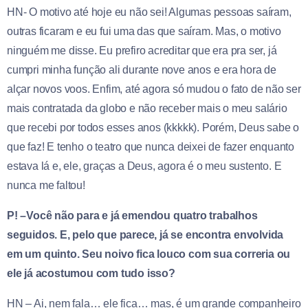
HN- O motivo até hoje eu não sei! Algumas pessoas saíram,
outras ficaram e eu fui uma das que saíram. Mas, o motivo
ninguém me disse. Eu prefiro acreditar que era pra ser, já
cumpri minha função ali durante nove anos e era hora de
alçar novos voos. Enfim, até agora só mudou o fato de não ser
mais contratada da globo e não receber mais o meu salário
que recebi por todos esses anos (kkkkk). Porém, Deus sabe o
que faz! E tenho o teatro que nunca deixei de fazer enquanto
estava lá e, ele, graças a Deus, agora é o meu sustento. E
nunca me faltou!
P! –Você não para e já emendou quatro trabalhos
seguidos. E, pelo que parece, já se encontra envolvida
em um quinto. Seu noivo fica louco com sua correria ou
ele já acostumou com tudo isso?
HN – Ai, nem fala… ele fica… mas, é um grande companheiro