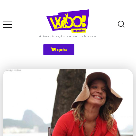
A imaginação ao seu alcance
Lojinha