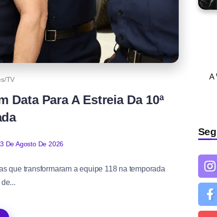
A
es/TV
m Data Para A Estreia Da 10ª
ada
Seg
3 De Agosto De 2026
as que transformaram a equipe 118 na temporada
 de...