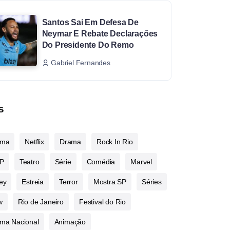
Santos Sai Em Defesa De
Neymar E Rebate Declarações
Do Presidente Do Remo
Gabriel Fernandes
s
ema
Netflix
Drama
Rock In Rio
P
Teatro
Série
Comédia
Marvel
ey
Estreia
Terror
Mostra SP
Séries
w
Rio de Janeiro
Festival do Rio
ma Nacional
Animação