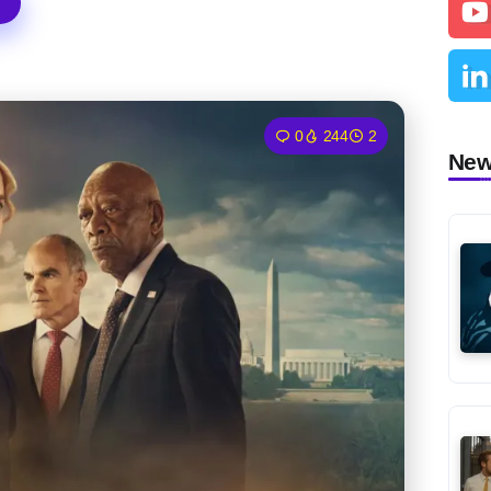
0
244
2
Ne