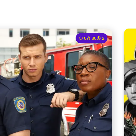
0
80
2