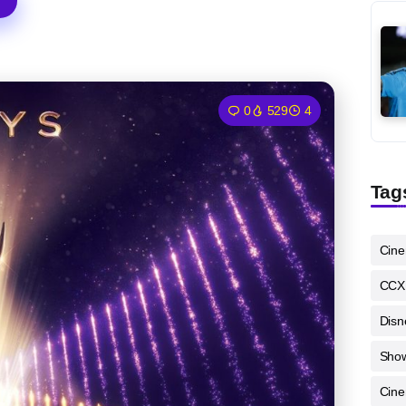
0
529
4
Tag
Cin
CCX
Disn
Sho
Cine