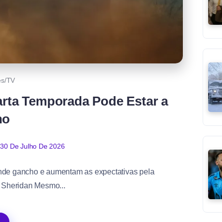
es/TV
arta Temporada Pode Estar a
ho
30 De Julho De 2026
ande gancho e aumentam as expectativas pela
r Sheridan Mesmo...