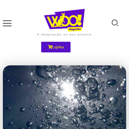
A imaginação ao seu alcance
Lojinha