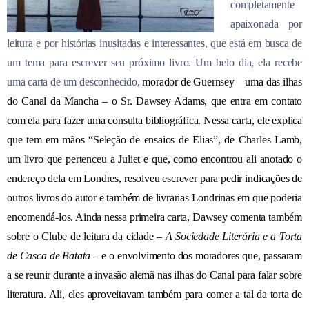
completamente
apaixonada por
leitura e por histórias inusitadas e interessantes, que está em busca de
um tema para escrever seu próximo livro. Um belo dia, ela recebe
uma carta de um desconhecido,
morador de Guernsey –
uma
das ilhas
do Canal da Mancha –
o Sr.
Dawsey
Adams, que entra em contato
com ela para fazer uma consulta bibliográfica. Nessa carta, ele
explica
que tem em mãos “
Seleção de ensaios de Elias”, de Charles Lamb,
um livro
que pertenceu
a Juliet e que, como
encontrou ali
anotado o
endereço dela em Londres, resolveu escrever para pedir indicações de
outros
livros do autor e
também de
livrarias Londr
inas
em que pod
er
ia
encomendá-los.
Ainda nessa primeira carta, Dawsey comenta também
sobre o Clube de leitura da cidade –
A
Sociedade Literária e a Torta
de Casca de Batata
– e o
envolvimento dos moradores que, passaram
a se reunir durante a invasão alemã nas ilhas do
C
anal para
falar
sobre
literatura.
Ali, eles aproveitavam também para
c
omer
a tal da
torta de