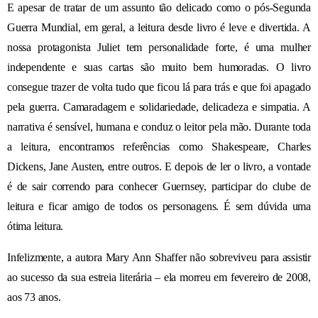
E a
pesar de tratar de um assunto
tão
delicado como o pós-Segunda
Guerra Mundial, em geral, a leitura desde livro é leve e divertida.
A
nossa protagonista
Juliet tem personalidade forte, é uma mulher
independente e suas cartas são
muito bem humoradas
.
O livro
consegue trazer de volta tudo que ficou lá para trás e que foi apagado
pela guerra. C
amaradagem e solidariedade, delicadeza e simpatia.
A
narrativa é sensível, humana e conduz o leitor pela mão. Durante toda
a leitura, encontramos referências como Shakespeare, Charles
Dickens, Jane Austen, entre outros. E depois de ler o livro, a vontade
é de sair correndo para conhecer Guernsey, participar do clube de
leitura e ficar amigo de todos os personagens. É sem dúvida uma
ótima leitura.
Infelizmente, a autora Mary Ann Shaffer não sobreviveu
para assistir
ao sucesso da sua estreia literária – ela morreu em fevereiro de 2008,
aos 73 anos.