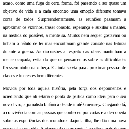
acaso, como uma fuga de certa forma, foi passando a ser quase um
objetivo de vida e a cada encontro uma emoção diferente tomava
conta de todos. Surpreendentemente, as reuniões passaram a
aproximar os vizinhos, trazer consolo, esperança e auxiliar a manter,
na medida do possível, a mente sã. Muitos nem sequer gostavam ou
tinham o hábito de ler mas encontraram grande consolo nas leituras
durante a guerra. As discussões a respeito das obras mantinham a
mente ocupada, evitando que os pensamentos sobre as dificuldades
fizessem ninho na cabeça. E ainda servia para aproximar pessoas de
classes e interesses bem diferentes.
Movida por toda aquela história,
pela força dos depoimentos
e
acreditando que ali estaria o ponto de partida como ideia para o seu
novo livro,
a jornalista
britânica
decide
ir até
Guernsey.
Chegando lá,
a convivência com as pessoas que conheceu por cartas e a descoberta
sobre as experiências dos
moradores daquela ilha,
lhe dão uma nova
perspectiva
pra vida
. A viagem
dá de presente
à escritora mais do que