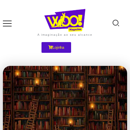
A imaginação ao seu alcance
Lojinha