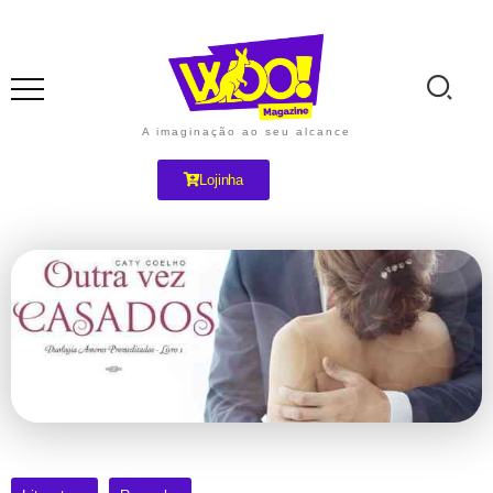
A imaginação ao seu alcance
Lojinha