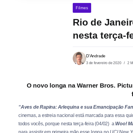
Filmes
Rio de Janeir
nesta terça-f
D'Andrade
3 de fevereiro de 2020
2 M
O novo longa na Warner Bros. Pict
“Aves de Rapina: Arlequina e sua Emancipação Fa
cinemas, a estreia nacional está marcada para essa qui
todos vocês, porque nesta terça-feira (04/02) a
Woo! Ma
para assistir em primeira mão esse longa no
UCI New Yo