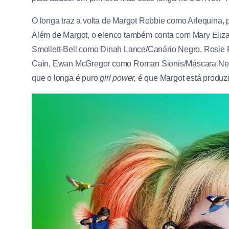
O longa traz a volta de Margot Robbie como Arlequina,
Além de Margot, o elenco também conta com Mary Eliza
Smollett-Bell como Dinah Lance/Canário Negro, Rosi
Cain, Ewan McGregor como Roman Sionis/Máscara Negr
que o longa é puro
girl power,
é que Margot está produz