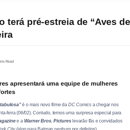
o terá pré-estreia de “Aves d
eira
ins Read
ures apresentará uma equipe de mulheres
fortes
ntabulosa”
é o mais novo filme da
DC Comics
a chegar nos
nta-feira (06/02). Contudo, temos uma surpresa especial para
gazine
e a
Warner Bros. Pictures
levarão fãs e convidados
rk City (
algo para Batman nenhum por defeitos).