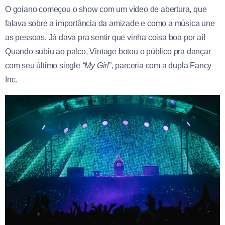
O goiano começou o show com um vídeo de abertura, que
falava sobre a importância da amizade e como a música une
as pessoas. Já dava pra sentir que vinha coisa boa por aí!
Quando subiu ao palco, Vintage botou o público pra dançar
com seu último single
“My Girl
”, parceria com a dupla Fancy
Inc.