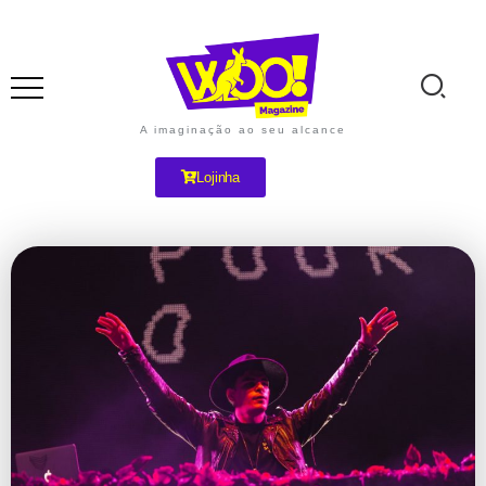
A imaginação ao seu alcance
Lojinha