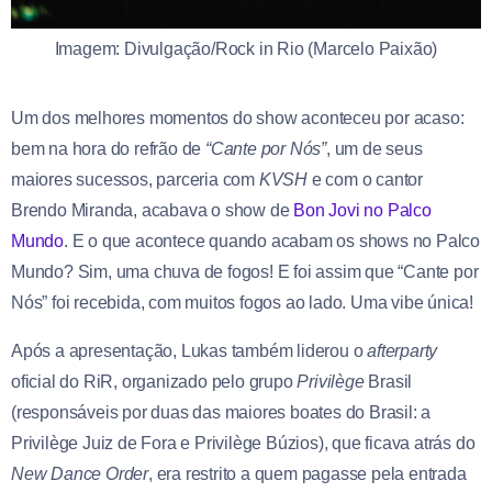
Imagem: Divulgação/Rock in Rio (Marcelo Paixão)
Um dos melhores momentos do show aconteceu por acaso:
bem na hora do refrão de
“Cante por Nós”
, um de seus
maiores sucessos, parceria com
KVSH
e com o cantor
Brendo Miranda, acabava o show de
Bon Jovi no Palco
Mundo
. E o que acontece quando acabam os shows no Palco
Mundo? Sim, uma chuva de fogos! E foi assim que “Cante por
Nós” foi recebida, com muitos fogos ao lado. Uma vibe única!
Após a apresentação, Lukas também liderou o
afterparty
oficial do RiR, organizado pelo grupo
Privilège
Brasil
(responsáveis por duas das maiores boates do Brasil: a
Privilège Juiz de Fora e Privilège Búzios), que ficava atrás do
New Dance Order
, era restrito a quem pagasse pela entrada