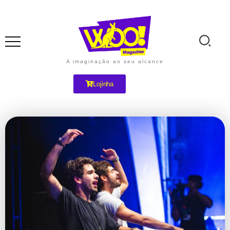
A imaginação ao seu alcance
Lojinha