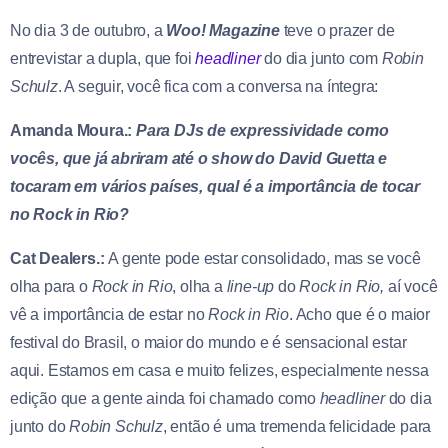
No dia 3 de outubro, a
Woo! Magazine
teve o prazer de
entrevistar a dupla, que foi
headliner
do dia junto com
Robin
Schulz
. A seguir, você fica com a conversa na íntegra:
Amanda Moura.:
Para DJs de expressividade como
vocês, que já abriram até o show do David Guetta e
tocaram em vários países, qual é a importância de tocar
no Rock in Rio?
Cat Dealers.:
A gente pode estar consolidado, mas se você
olha para o
Rock in Rio
, olha a
line-up
do
Rock in Rio,
aí você
vê a importância de estar no
Rock in Rio
. Acho que é o maior
festival do Brasil, o maior do mundo e é sensacional estar
aqui. Estamos em casa e muito felizes, especialmente nessa
edição que a gente ainda foi chamado como
headliner
do dia
junto do
Robin Schulz
, então é uma tremenda felicidade para