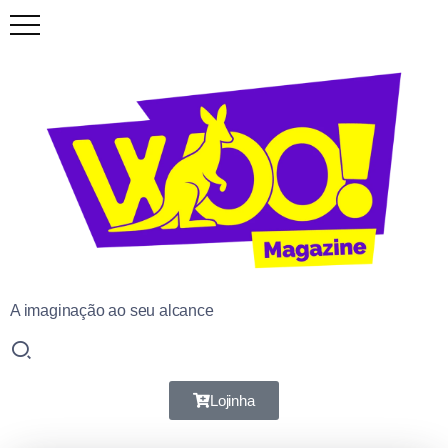
A imaginação ao seu alcance
Lojinha