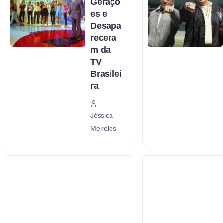
Geraçõ
es e
Desapa
recera
m da
TV
Brasilei
ra
Jéssica
Meireles