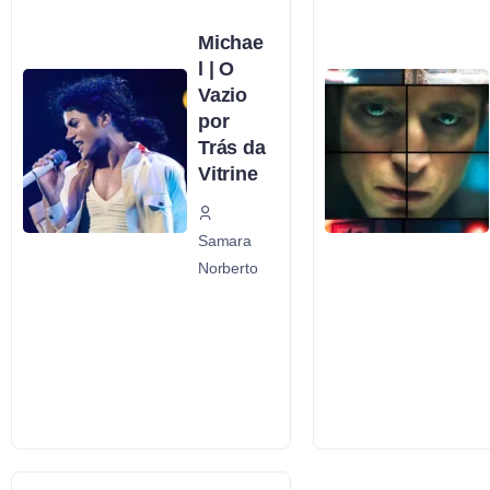
Michae
l | O
Vazio
por
Trás da
Vitrine
Samara
Norberto