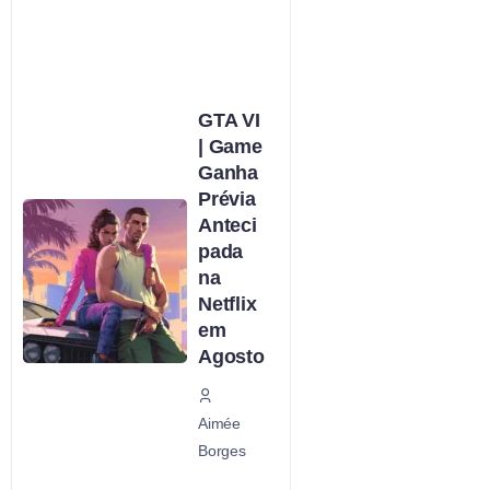
GTA VI
| Game
Ganha
Prévia
Anteci
pada
na
Netflix
em
Agosto
Aimée
Borges