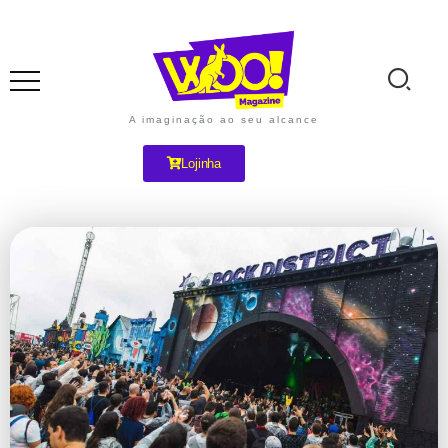
A imaginação ao seu alcance
Lojinha