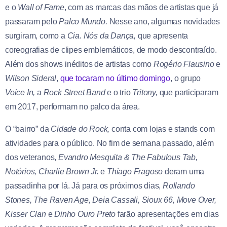
e o
Wall of Fame
, com as marcas das mãos de artistas que já
passaram pelo
Palco Mundo.
Nesse ano, algumas novidades
surgiram, como a
Cia. Nós da Dança,
que apresenta
coreografias de clipes emblemáticos, de modo descontraído.
Além dos shows inéditos de artistas como
Rogério Flausino
e
Wilson Sideral
,
que tocaram no último domingo
, o grupo
Voice In,
a
Rock Street Band
e o trio
Tritony,
que participaram
em 2017, performam no palco da área.
O “bairro” da
Cidade do Rock,
conta com lojas e stands com
atividades para o público. No fim de semana passado, além
dos veteranos,
Evandro Mesquita & The Fabulous Tab,
Notórios, Charlie Brown Jr.
e
Thiago Fragoso
deram uma
passadinha por lá. Já para os próximos dias,
Rollando
Stones, The Raven Age, Deia Cassali, Sioux 66, Move Over,
Kisser Clan
e
Dinho Ouro Preto
farão apresentações em dias