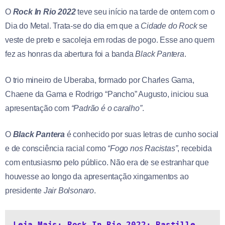
O
Rock In Rio 2022
teve seu início na tarde de ontem com o
Dia do Metal. Trata-se do dia em que a
Cidade do Rock
se
veste de preto e sacoleja em rodas de pogo. Esse ano quem
fez as honras da abertura foi a banda
Black Pantera
.
O trio mineiro de Uberaba, formado por Charles Gama,
Chaene da Gama e Rodrigo “Pancho” Augusto, iniciou sua
apresentação com
“Padrão é o caralho”
.
O
Black Pantera
é conhecido por suas letras de cunho social
e de consciência racial como
“Fogo nos Racistas”
, recebida
com entusiasmo pelo público. Não era de se estranhar que
houvesse ao longo da apresentação xingamentos ao
presidente
Jair Bolsonaro
.
Leia Mais: Rock In Rio 2022: Bastille 