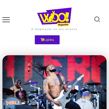
A imaginação ao seu alcance
Lojinha