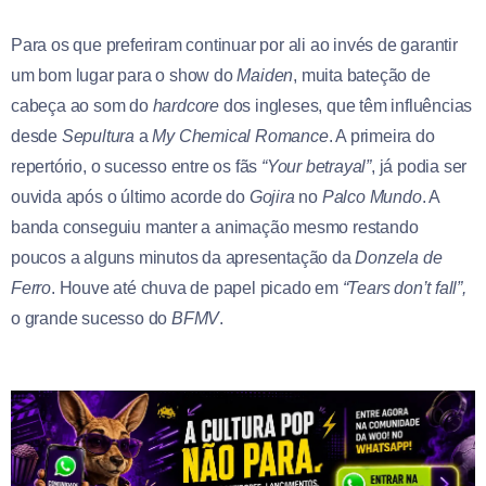
Para os que preferiram continuar por ali ao invés de garantir
um bom lugar para o show do
Maiden
, muita bateção de
cabeça ao som do
hardcore
dos ingleses, que têm influências
desde
Sepultura
a
My Chemical Romance
. A primeira do
repertório, o sucesso entre os fãs
“Your betrayal”
, já podia ser
ouvida após o último acorde do
Gojira
no
Palco Mundo
. A
banda conseguiu manter a animação mesmo restando
poucos a alguns minutos da apresentação da
Donzela de
Ferro
. Houve até chuva de papel picado em
“Tears don’t fall”,
o grande sucesso do
BFMV
.