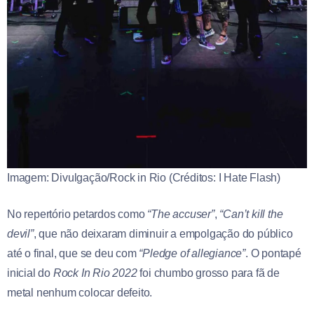
Imagem: Divulgação/Rock in Rio (Créditos: I Hate Flash)
No repertório petardos como
“The accuser”
,
“Can’t kill the
devil”
, que não deixaram diminuir a empolgação do público
até o final, que se deu com
“Pledge of allegiance”
. O pontapé
inicial do
Rock In Rio 2022
foi chumbo grosso para fã de
metal nenhum colocar defeito.