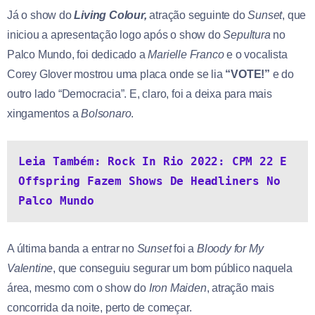
Já o show do
Living Colour,
atração seguinte do
Sunset
, que
iniciou a apresentação logo após o show do
Sepultura
no
Palco Mundo, foi dedicado a
Marielle Franco
e o vocalista
Corey Glover mostrou uma placa onde se lia
“VOTE!”
e do
outro lado “Democracia”. E, claro, foi a deixa para mais
xingamentos a
Bolsonaro
.
Leia Também: Rock In Rio 2022: CPM 22 E 
Offspring Fazem Shows De Headliners No 
Palco Mundo
A última banda a entrar no
Sunset
foi a
Bloody for My
Valentine
, que conseguiu segurar um bom público naquela
área, mesmo com o show do
Iron Maiden
, atração mais
concorrida da noite, perto de começar.