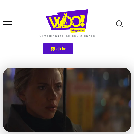
A imaginação ao seu alcance
Lojinha