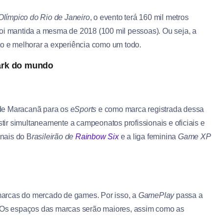
límpico do Rio de Janeiro
, o evento terá 160 mil metros
foi mantida a mesma de 2018 (100 mil pessoas). Ou seja, a
to e melhorar a experiência como um todo.
park do mundo
 de Maracanã para os
eSports
e como marca registrada dessa
stir simultaneamente a campeonatos profissionais e oficiais e
inais do B
rasileirão de
Rainbow Six
e a liga feminina
Game XP
marcas do mercado de games. Por isso, a
GamePlay
passa a
! Os espaços das marcas serão maiores, assim como as