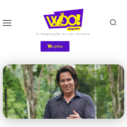
A imaginação ao seu alcance
Lojinha