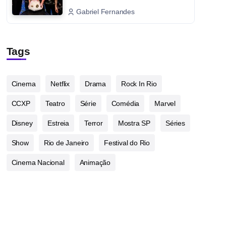
Gabriel Fernandes
Tags
Cinema
Netflix
Drama
Rock In Rio
CCXP
Teatro
Série
Comédia
Marvel
Disney
Estreia
Terror
Mostra SP
Séries
Show
Rio de Janeiro
Festival do Rio
Cinema Nacional
Animação