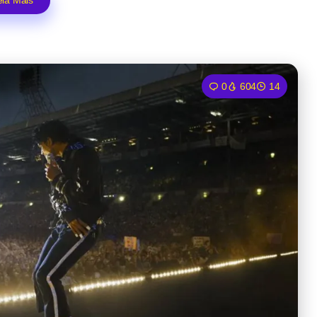
eia Mais
0
604
14