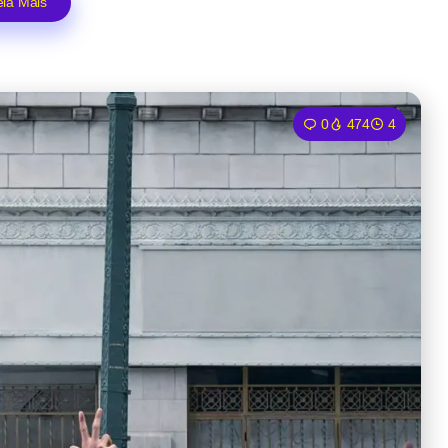
eia Mais
0
474
4