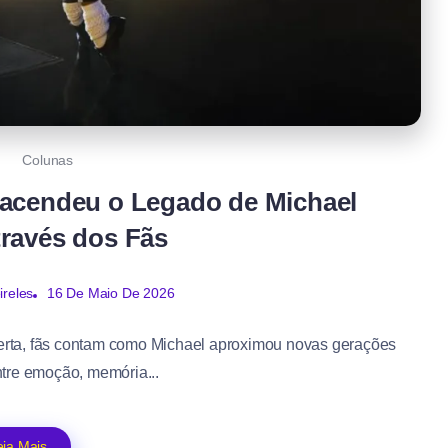
Colunas
eacendeu o Legado de Michael
ravés dos Fãs
ireles
16 De Maio De 2026
erta, fãs contam como Michael aproximou novas gerações
tre emoção, memória...
eia Mais