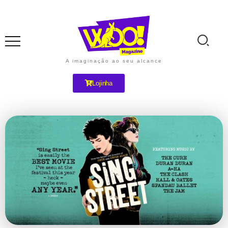
A imaginação ao seu alcance
Lojinha