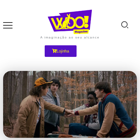
A imaginação ao seu alcance
Lojinha