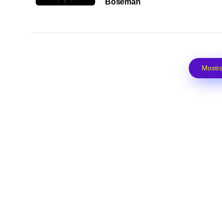
Boseman
Mostra