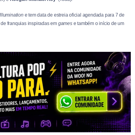
Illumination
e tem data de estreia oficial agendada para 7 de
 de franquias inspiradas em
games
e também o início de um