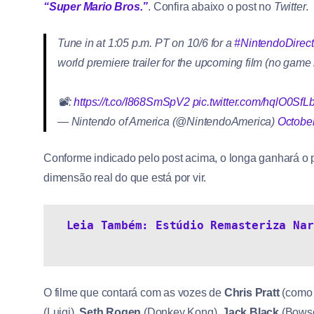
“Super Mario Bros.”
. Confira abaixo o post no
Twitter
.
Tune in at 1:05 p.m. PT on 10/6 for a
#NintendoDirect
world premiere trailer for the upcoming film (no game 
📽️:
https://t.co/I868SmSpV2
pic.twitter.com/hqlO0SfL
— Nintendo of America (@NintendoAmerica)
October
Conforme indicado pelo post acima, o longa ganhará o p
dimensão real do que está por vir.
Leia Também: Estúdio Remasteriza Nar
O filme que contará com as vozes de
Chris Pratt
(como 
(Luigi),
Seth Rogen
(Donkey Kong),
Jack Black
(Bows