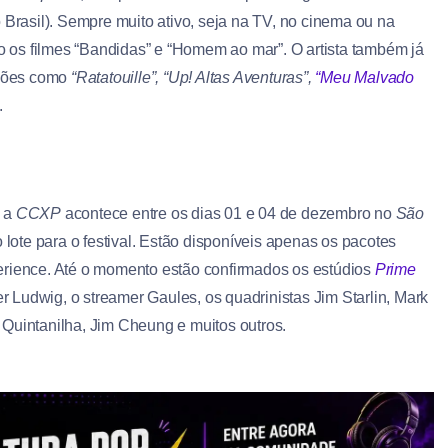
o Brasil). Sempre muito ativo, seja na TV, no cinema ou na
 os filmes “Bandidas” e “Homem ao mar”. O artista também já
ções como
“Ratatouille”, “Up! Altas Aventuras”,
“Meu Malvado
s.
, a
CCXP
acontece entre os dias 01 e 04 de dezembro no
São
o lote para o festival. Estão disponíveis apenas os pacotes
erience. Até o momento estão confirmados os estúdios
Prime
er Ludwig, o streamer Gaules, os quadrinistas Jim Starlin, Mark
 Quintanilha, Jim Cheung e muitos outros.