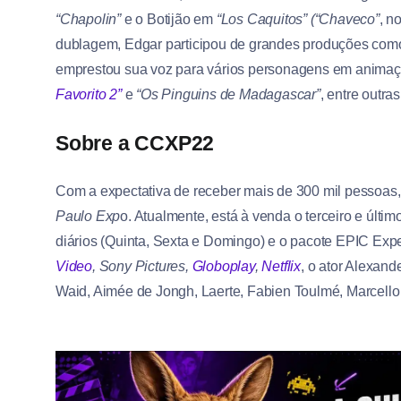
“Chapolin”
e o Botijão em
“Los Caquitos” (“Chaveco”
, n
dublagem, Edgar participou de grandes produções como
emprestou sua voz para vários personagens em anima
Favorito 2”
e
“Os Pinguins de Madagascar”
, entre outra
Sobre a CCXP22
Com a expectativa de receber mais de 300 mil pessoas
Paulo Exp
o. Atualmente, está à venda o terceiro e últim
diários (Quinta, Sexta e Domingo) e o pacote EPIC Exp
Video
, Sony Pictures,
Globoplay
,
Netflix
, o ator Alexand
Waid, Aimée de Jongh, Laerte, Fabien Toulmé, Marcello