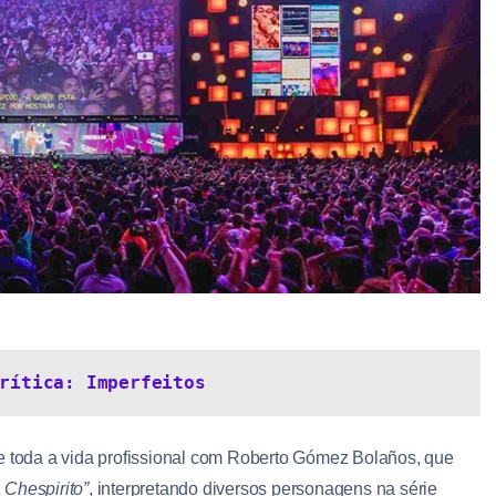
rítica: Imperfeitos
te toda a vida profissional com Roberto Gómez Bolaños, que
Chespirito”
, interpretando diversos personagens na série