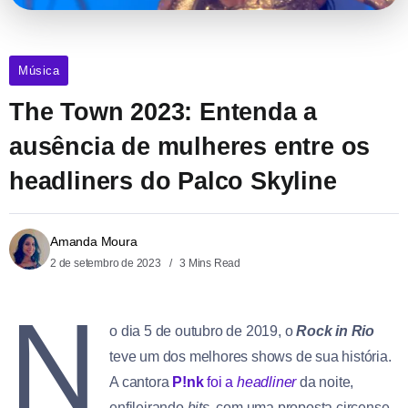
Música
The Town 2023: Entenda a
ausência de mulheres entre os
headliners do Palco Skyline
Amanda Moura
2 de setembro de 2023
3 Mins Read
N
o dia 5 de outubro de 2019, o
Rock in Rio
teve um dos melhores shows de sua história.
A cantora
P!nk
foi a
headliner
da noite,
enfileirando
hits
, com uma proposta circense