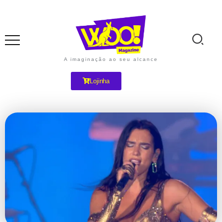
A imaginação ao seu alcance
Lojinha