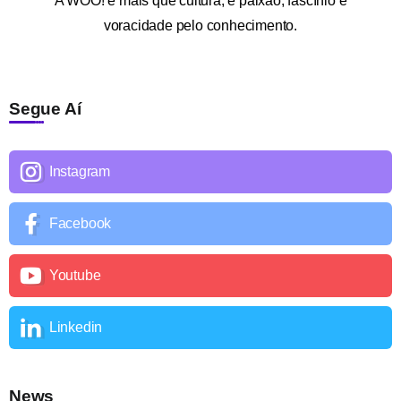
A
WOO!
é mais que cultura; é paixão, fascínio e
voracidade pelo conhecimento.
Segue Aí
Instagram
Facebook
Youtube
Linkedin
News