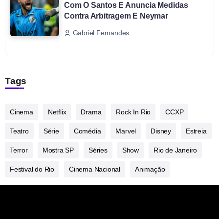
Com O Santos E Anuncia Medidas
Contra Arbitragem E Neymar
Gabriel Fernandes
Tags
Cinema
Netflix
Drama
Rock In Rio
CCXP
Teatro
Série
Comédia
Marvel
Disney
Estreia
Terror
Mostra SP
Séries
Show
Rio de Janeiro
Festival do Rio
Cinema Nacional
Animação