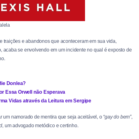
alela
 de traições e abandonos que aconteceram em sua vida,
so, acaba se envolvendo em um incidente no qual é exposto de
ho.
rlie Donlea?
or Essa Orwell não Esperava
rma Vidas através da Leitura em Sergipe
r um namorado de mentira que seja aceitável, o
“gay do bem”
,
d
, um advogado metódico e certinho.