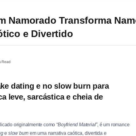
um Namorado Transforma Nam
ico e Divertido
s Read
ake dating e no slow burn para
 leve, sarcástica e cheia de
blicado originalmente como
“Boyfriend Material”
, é um romance
ng
e
slow burn
em uma narrativa caótica, divertida e