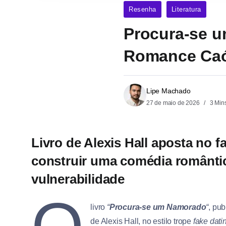
Resenha
Literatura
Procura-se 
Romance Caót
Lipe Machado
27 de maio de 2026
3 Min
Livro de Alexis Hall aposta no f
construir uma comédia romântica
vulnerabilidade
livro
“
Procura-se um Namorado
“
, pu
de Alexis Hall, no estilo trope
fake dati