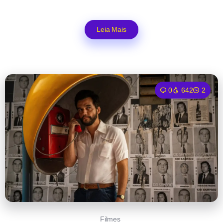
Leia Mais
0
642
2
Filmes