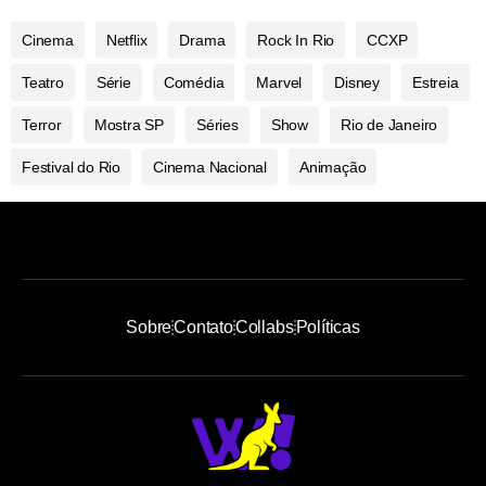
Cinema
Netflix
Drama
Rock In Rio
CCXP
Teatro
Série
Comédia
Marvel
Disney
Estreia
Terror
Mostra SP
Séries
Show
Rio de Janeiro
Festival do Rio
Cinema Nacional
Animação
Sobre
Contato
Collabs
Políticas