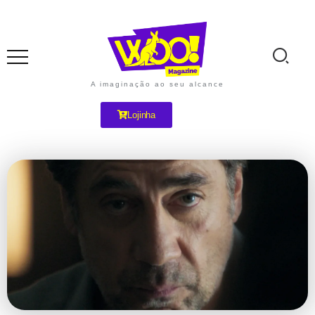
A imaginação ao seu alcance
Lojinha