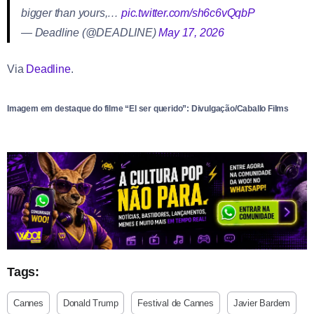
bigger than yours,…
pic.twitter.com/sh6c6vQqbP
— Deadline (@DEADLINE)
May 17, 2026
Via
Deadline
.
Imagem em destaque do filme “El ser querido”: Divulgação/Caballo Films
Tags:
Cannes
Donald Trump
Festival de Cannes
Javier Bardem