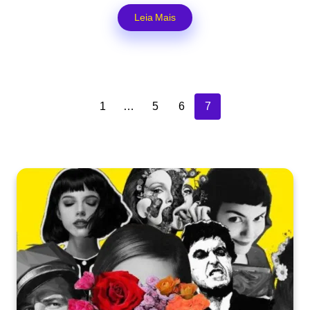
Leia Mais
1
…
5
6
7