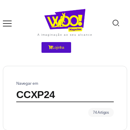
A imaginação ao seu alcance
Lojinha
Navegar em
CCXP24
74 Artigos