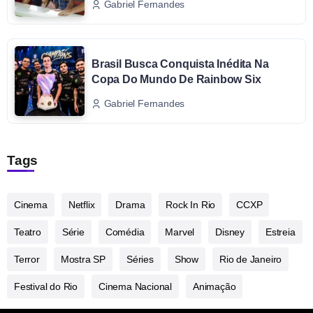
Gabriel Fernandes
Brasil Busca Conquista Inédita Na
Copa Do Mundo De Rainbow Six
Gabriel Fernandes
Tags
Cinema
Netflix
Drama
Rock In Rio
CCXP
Teatro
Série
Comédia
Marvel
Disney
Estreia
Terror
Mostra SP
Séries
Show
Rio de Janeiro
Festival do Rio
Cinema Nacional
Animação